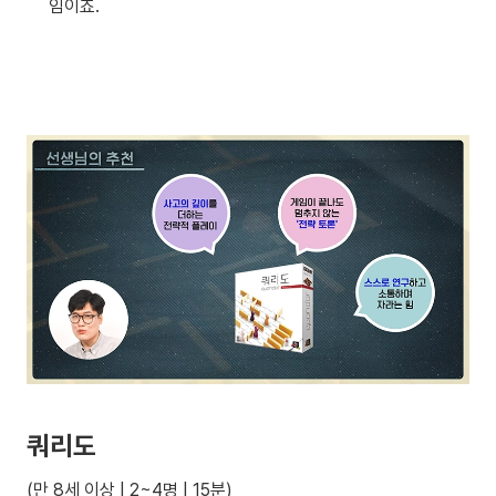
임이죠.
쿼리도
(만 8세 이상 | 2~4명 | 15분)