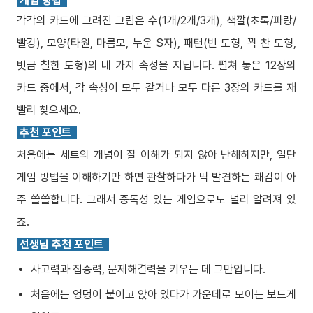
게임 방법
각각의 카드에 그려진 그림은 수(1개/2개/3개), 색깔(초록/파랑/
빨강), 모양(타원, 마름모, 누운 S자), 패턴(빈 도형, 꽉 찬 도형,
빗금 칠한 도형)의 네 가지 속성을 지닙니다. 펼쳐 놓은 12장의
카드 중에서, 각 속성이 모두 같거나 모두 다른 3장의 카드를 재
빨리 찾으세요.
추천 포인트
처음에는 세트의 개념이 잘 이해가 되지 않아 난해하지만, 일단
게임 방법을 이해하기만 하면 관찰하다가 딱 발견하는 쾌감이 아
주 쏠쏠합니다. 그래서 중독성 있는 게임으로도 널리 알려져 있
죠.
선생님 추천 포인트
사고력과 집중력, 문제해결력을 키우는 데 그만입니다.
처음에는 엉덩이 붙이고 앉아 있다가 가운데로 모이는 보드게