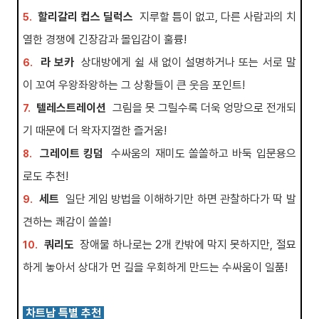
할리갈리 컵스 딜럭스
지루할 틈이 없고, 다른 사람과의 치
5.
열한 경쟁에 긴장감과 몰입감이 훌륭!
라 보카
상대방에게 쉴 새 없이 설명하거나 또는 서로 말
6.
이 꼬여 우왕좌왕하는 그 상황들이 큰 웃음 포인트!
텔레스트레이션
그림을 못 그릴수록 더욱 엉망으로 전개되
7.
기 때문에 더 왁자지껄한 즐거움!
그레이트 킹덤
수싸움의 재미도 쏠쏠하고 바둑 입문용으
8.
로도 추천!
세트
일단 게임 방법을 이해하기만 하면 관찰하다가 딱 발
9.
견하는 쾌감이 쏠쏠!
쿼리도
장애물 하나로는 2개 칸밖에 막지 못하지만, 절묘
10.
하게 놓아서 상대가 먼 길을 우회하게 만드는 수싸움이 일품!
차트남 특별 추천