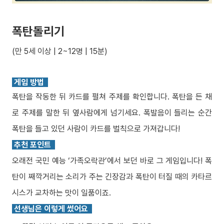
폭탄돌리기
(만 5세 이상 | 2~12명 | 15분)
게임 방법
폭탄을 작동한 뒤 카드를 펼쳐 주제를 확인합니다. 폭탄을 든 채
로 주제를 말한 뒤 옆사람에게 넘기세요. 폭발음이 들리는 순간
폭탄을 들고 있던 사람이 카드를 벌칙으로 가져갑니다!
추천 포인트
오래전 국민 예능 ‘가족오락관’에서 보던 바로 그 게임입니다! 폭
탄이 째깍거리는 소리가 주는 긴장감과 폭탄이 터질 때의 카타르
시스가 교차하는 맛이 일품이죠.
선생님은 이렇게 썼어요