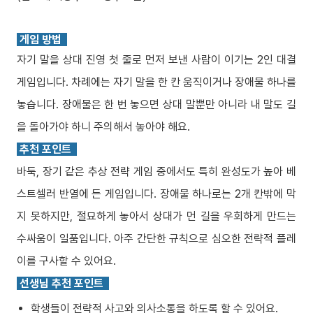
게임 방법
자기 말을 상대 진영 첫 줄로 먼저 보낸 사람이 이기는 2인 대결
게임입니다. 차례에는 자기 말을 한 칸 움직이거나 장애물 하나를
놓습니다. 장애물은 한 번 놓으면 상대 말뿐만 아니라 내 말도 길
을 돌아가야 하니 주의해서 놓아야 해요.
추천 포인트
바둑, 장기 같은 추상 전략 게임 중에서도 특히 완성도가 높아 베
스트셀러 반열에 든 게임입니다. 장애물 하나로는 2개 칸밖에 막
지 못하지만, 절묘하게 놓아서 상대가 먼 길을 우회하게 만드는
수싸움이 일품입니다. 아주 간단한 규칙으로 심오한 전략적 플레
이를 구사할 수 있어요.
선생님 추천 포인트
학생들이 전략적 사고와 의사소통을 하도록 할 수 있어요.