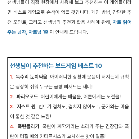
선생님들이 직접 현장에서 사용해 보고 추천하는 이 게임들이라
면 베스트 게임으로 손색이 없을 것입니다. 게임 방법, 간단한 추
천 포인트, 그리고 선생님의 추천과 활용 사례에 관해,
차트 읽어
주는 남자, 차트남 '준'
이 안내해 드립니다.
선생님이 추천하는 보드게임 베스트 10
독
수리 눈치싸움
아이러니한 상황에 웃음이 터지는데 규칙
1.
은 굉장히 쉬워 누구든 금방 빠져드는 재미!
파라오코드
어린이에게는 배움을, 어른에게는 도전을!
2.
저스트 원
힌트가 겹쳐도, 겹치지 않아도 누군가와는 마음
3.
이 통한 것 같은 느낌!
폭탄돌리기
폭탄이 째깍거리는 소리가 주는 긴장감과 폭
4.
탄이 터질 때의 카타르시스가 교차하는 맛이 일품!