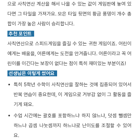
으로 사칙연산 계산을 해서 나올 수 있는 값이 게임판에 놓여 있
다면 그 타일을 가져가요. 모은 타일 뒷면의 황금 풍뎅이 개수 총
합이 가장 높은 사람이 승리합니다.
추천 포인트
사칙연산으로 스피드게임을 즐길 수 있는 귀한 게임이죠. 어린이
에게는 배움을, 어른에게는 도전을 안겨줍니다. 어른이라고 꼭 어
린이를 이긴다는 보장이 없다는 점이 특히 재미있는 부분이죠!
선생님은 이렇게 썼어요
특히 5학년 수학이 사칙연산을 잘하는 것에 집중되어 있어서
반복 연습이 중요한데, 이 게임으로 거부감 없이 그 활동을 즐
기게 돼요.
수업 시간에는 괄호를 포함하느냐 하지 않느냐, 덧셈 뺄셈만
하느냐 곱셈 나눗셈까지 하느냐로 난이도를 조절할 수 있어
요.