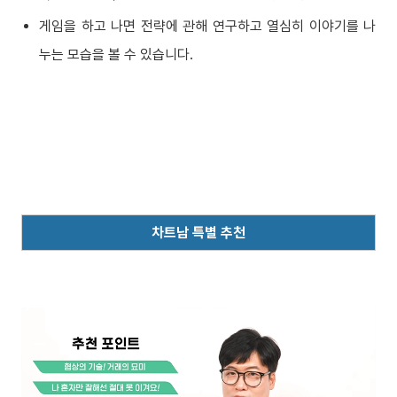
게임을 하고 나면 전략에 관해 연구하고 열심히 이야기를 나
누는 모습을 볼 수 있습니다.
차트남 특별 추천