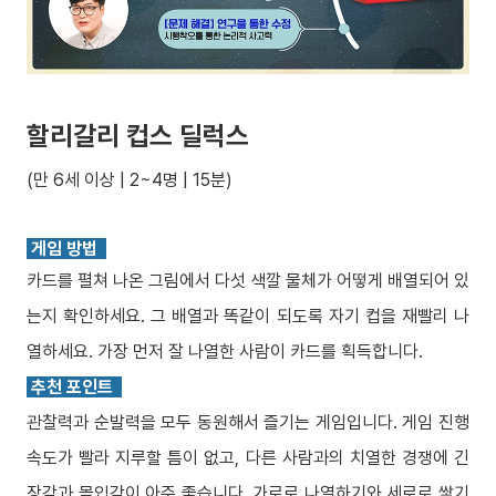
할리갈리 컵스 딜럭스
(만 6세 이상 | 2~4명 | 15분)
게임 방법
카드를 펼쳐 나온 그림에서 다섯 색깔 물체가 어떻게 배열되어 있
는지 확인하세요. 그 배열과 똑같이 되도록 자기 컵을 재빨리 나
열하세요. 가장 먼저 잘 나열한 사람이 카드를 획득합니다.
추천 포인트
관찰력과 순발력을 모두 동원해서 즐기는 게임입니다. 게임 진행
속도가 빨라 지루할 틈이 없고, 다른 사람과의 치열한 경쟁에 긴
장감과 몰입감이 아주 좋습니다. 가로로 나열하기와 세로로 쌓기