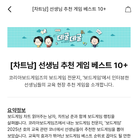
[차트남] 선생님 추천 게임 베스트 10+
[차트남] 선생님 추천 게임 베스트 10+
코리아보드게임즈의 보드게임 전문지, '보드게임'에서 인터뷰한
선생님들의 교육 현장 추천 게임을 소개합니다.
요약정보
보드게임 차트 읽어주는 남자, 차트남 준과 함께 보드게임 랭킹을
살펴봅니다. 코리아보드게임즈에서 내는 보드게임 전문지, '보드게임'
2025년 호의 교육 관련 코너에서 선생님들이 추천한 보드게임을 뽑아
보았습니다. 교육적 효과가 뛰어난 보드게임 베스트 순위로 꼽아도 될 만한