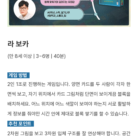
라 보카
(만 8세 이상 | 3~6명 | 40분)
게임 방법
2인 1조로 진행하는 게임입니다. 양면 카드를 두 사람이 각자 한
면씩 보고, 자기 위치에서 카드 그림처럼 단면이 보이게끔 블록을
배치하세요. 어느 위치에 어느 색깔이 보여야 하는지 서로 활발하
게 정보를 줘야만 시간 안에 제대로 블록 쌓기를 할 수 있습니다.
추천 포인트
2차원 그림을 보고 3차원 입체 구조를 잘 연상해야 합니다. 공간