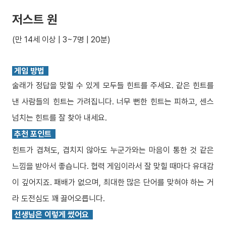
저스트 원
(만 14세 이상 | 3~7명 | 20분)
게임 방법
술래가 정답을 맞힐 수 있게 모두들 힌트를 주세요. 같은 힌트를
낸 사람들의 힌트는 가려집니다. 너무 뻔한 힌트는 피하고, 센스
넘치는 힌트를 잘 찾아 내세요.
추천 포인트
힌트가 겹쳐도, 겹치지 않아도 누군가와는 마음이 통한 것 같은
느낌을 받아서 좋습니다. 협력 게임이라서 잘 맞힐 때마다 유대감
이 깊어지죠. 패배가 없으며, 최대한 많은 단어를 맞혀야 하는 거
라 도전심도 꽤 끓어오릅니다.
선생님은 이렇게 썼어요