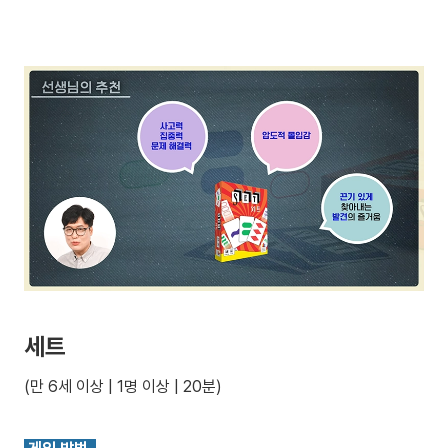
세트
(만 6세 이상 | 1명 이상 | 20분)