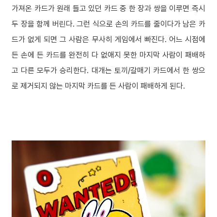
가져온 카드가 원래 들고 있던 카드 중 한 장과 쌍을 이루면 즉시
두 장을 함께 버린다. 그런 식으로 손의 카드를 줄이다가 남은 카
드가 없게 되면 그 사람은 무사히 게임에서 빠진다. 어느 시점에
든 손에 든 카드를 완전히 다 없애지 못한 마지막 사람이 패배하
고 다른 모두가 승리한다. 대개는 토끼/갈매기 카드에서 한 쌍으
로 제거되지 않는 마지막 카드를 든 사람이 패배하게 된다.