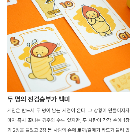
두 명의 진검승부가 백미
게임은 반드시 두 명이 남는 시점이 온다. 그 상황이 만들어지자
마자 즉시 끝나는 경우의 수도 있지만, 두 사람이 각각 손에 1장
과 2장을 들었고 2장 든 사람의 손에 토끼/갈매기 카드가 들려 있