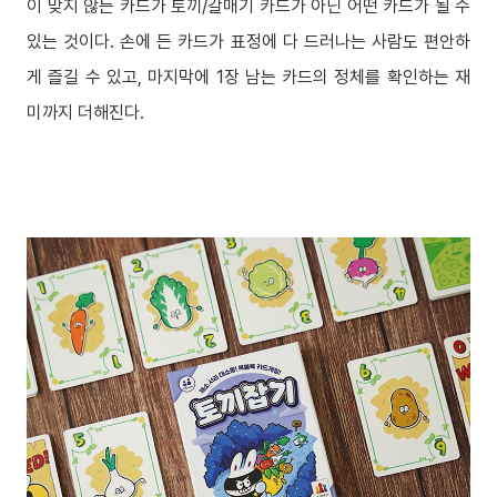
이 맞지 않는 카드가 토끼/갈매기 카드가 아닌 어떤 카드가 될 수
있는 것이다. 손에 든 카드가 표정에 다 드러나는 사람도 편안하
게 즐길 수 있고, 마지막에 1장 남는 카드의 정체를 확인하는 재
미까지 더해진다.