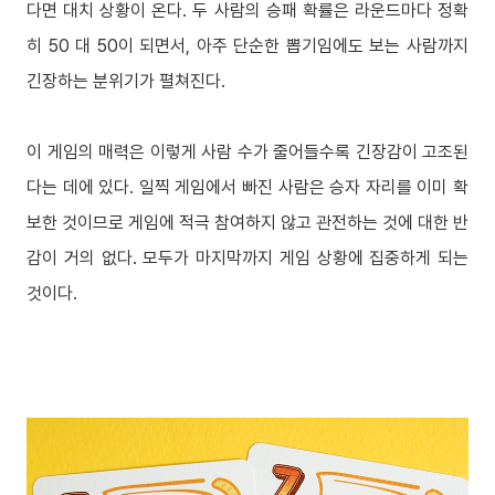
다면 대치 상황이 온다. 두 사람의 승패 확률은 라운드마다 정확
히 50 대 50이 되면서, 아주 단순한 뽑기임에도 보는 사람까지
긴장하는 분위기가 펼쳐진다.
이 게임의 매력은 이렇게 사람 수가 줄어들수록 긴장감이 고조된
다는 데에 있다. 일찍 게임에서 빠진 사람은 승자 자리를 이미 확
보한 것이므로 게임에 적극 참여하지 않고 관전하는 것에 대한 반
감이 거의 없다. 모두가 마지막까지 게임 상황에 집중하게 되는
것이다.