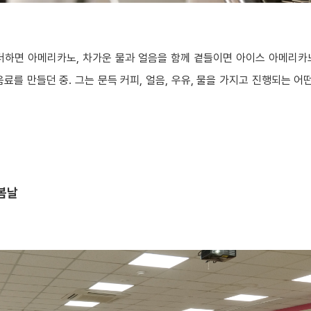
하면 아메리카노, 차가운 물과 얼음을 함께 곁들이면 아이스 아메리카노
료를 만들던 중. 그는 문득 커피, 얼음, 우유, 물을 가지고 진행되는 어
 봄날