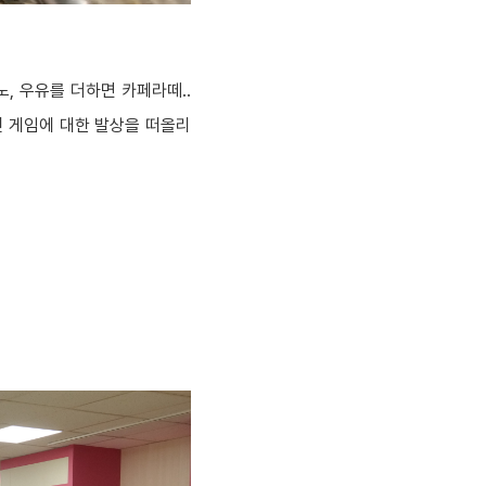
, 우유를 더하면 카페라떼..
떤 게임에 대한 발상을 떠올리