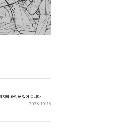
까지의 과정을 짚어 봅니다.
2025-10-15