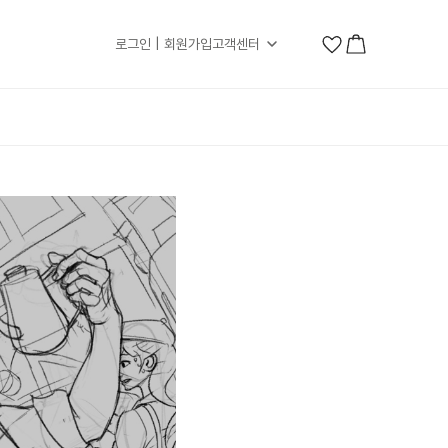
로그인 | 회원가입
고객센터