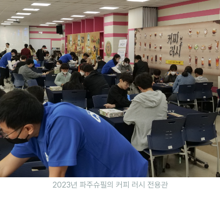
2023년 파주슈필의 커피 러시 전용관