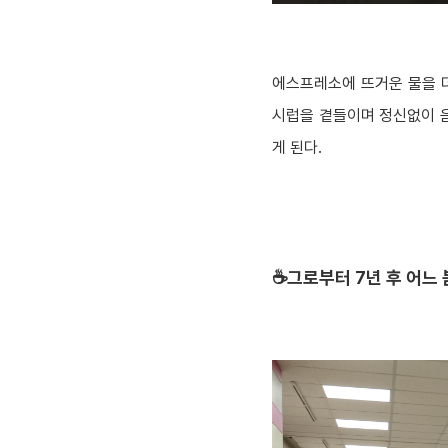
에스프레소에 뜨거운 물을 더
시럽을 곁들이며 정신없이 음
게 된다.
☕그로부터 7년 후 어느