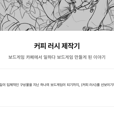
커피 러시 제작기
보드게임 카페에서 일하다 보드게임 만들게 된 이야기
그림이 입체적인 구성물을 지닌 하나의 보드게임이 되기까지, ⟨커피 러시⟩를 선보이기